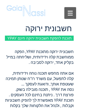
חשבונית
ירוקה
|
הפקת
חשבונית
חינם
חשבונית ירוקה
|
הפקת
קבלה
YPAY תוכנת להפקת חשבונית ירוקה חינם
חינם
חשבונית ירוקה מתוכנת YPAY, הפקה
ממוחשבת קלה וידידותית, ושליחתה במייל
בקליק אחד, ירוקה לסביבה .
אם אתה מחפש תוכנה נוחה וידידותית,
קלה לתפעול, עם משרד רו"ח שנותן תמיכה
שעוטפת אותך, ודואגת לעסקך ...
נסה את YPAY , תוכנה מובילה בשוק.
פורצת דרך . ניתנת בחינם לכל העסקים .
תוכנת YPAY מאפשרת לך להפיק חשבוניות
וקבלות , ולנהל את הלקוחות שלך בקלות