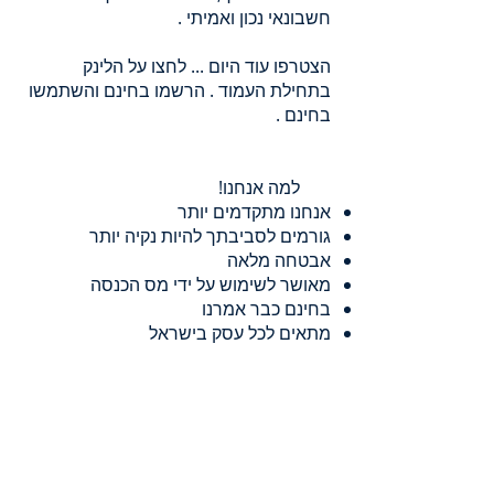
חשבונאי נכון ואמיתי .
הצטרפו עוד היום ... לחצו על הלינק
בתחילת העמוד . הרשמו בחינם והשתמשו
בחינם .
למה אנחנו!
אנחנו מתקדמים יותר
גורמים לסביבתך להיות נקיה יותר
אבטחה מלאה
מאושר לשימוש על ידי מס הכנסה
בחינם כבר אמרנו
מתאים לכל עסק בישראל
שירות מסביב לשעון
משרד רו"ח עומד מאחורי התוכנה
חברת YPAY תמיד כאן בשבילך - מידע ללא
הגבלה