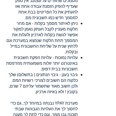
מסמכים שחוזרים על עצמם. אין ספק
שעדיף להפיק הזמנת עבודה אחת ואז
להעתיק את כל הפריטים בבת אחת
למסמך חדש כמו חשבונית מס.
ניתן לאיתור מסמך בקלות - אם מחר
הלקוח מעוניין לקבל העתק נאמן למקור
אפשר לגשת בקלות לארכיון ולעלות את
המסמך תחת הלקוח שנמצא במערכת וגם
ללחוץ שנית על שליחת החשבונית במייל
ובקלות.
עלויות נמוכות - עלויות הפקת חשבונית
באינטרנט יותר זולות משמעותית מהדפסת
חשבוניות בבית דפוס.
גיבוי בענן - גיבוי הנתונים ( בתשלום) שלך
כלקוח הם חשובים לצורכי רשויות המס.
ולכן חשוב מאוד שתשמור עליהם 7 שנים,
בקובץ ! ולא באיזה ארכיון.
מערכת YPAY נבנתה במיוחד לך, גם כדי
לחסוך לך את העלויות הגבוהות שבתי
תוכנה גבו ממך, וגם כדי לתת לך מענה