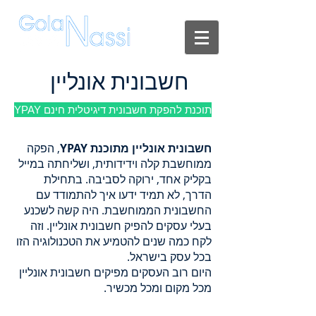
YPAY
-
חשבונית
אונליין
חינם
|
חשבונית אונליין
הפקת
חשבונית
אונליין
YPAY תוכנת להפקת חשבונית דיגיטלית חינם
חינם
|
הפקת
חשבונית אונליין מתוכנת YPAY
, הפקה
קבלה
ממוחשבת קלה וידידותית, ושליחתה במייל
אונליין
בקליק אחד, ירוקה לסביבה. בתחילת
חינם
הדרך, לא תמיד ידעו איך להתמודד עם
החשבונית הממוחשבת. היה קשה לשכנע
בעלי עסקים להפיק חשבונית אונליין. וזה
לקח כמה שנים להטמיע את הטכנולוגיה הזו
בכל עסק בישראל.
היום רוב העסקים מפיקים חשבונית אונליין
מכל מקום ומכל מכשיר.