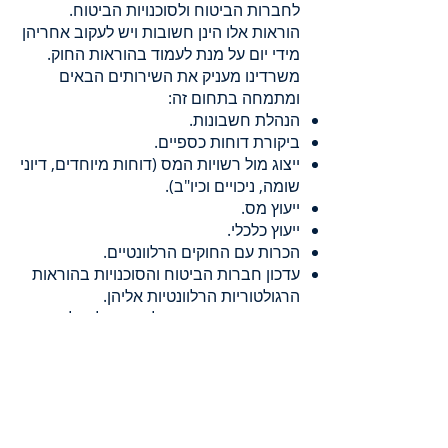
לחברות הביטוח ולסוכנויות הביטוח.
הוראות אלו הינן חשובות ויש לעקוב אחריהן
מידי יום על מנת לעמוד בהוראות החוק.
משרדינו מעניק את השירותים הבאים
ומתמחה בתחום זה:
הנהלת חשבונות.
ביקורת דוחות כספיים.
ייצוג מול רשויות המס (דוחות מיוחדים, דיוני
שומה, ניכויים וכיו"ב).
ייעוץ מס.
ייעוץ כלכלי.
הכרות עם החוקים הרלוונטיים.
עדכון חברות הביטוח והסוכנויות בהוראות
הרגולטוריות הרלוונטיות אליהן.
הכנת דוחות מיוחדים לבנקים ולרגולטור.
בחירה נכונה של רואה חשבון תאפשר
לחברה להיות תמיד במרכז העניינים
בתחום הביטוח, להתעדכן אודות השינויים
הרגולטוריים של אגף שוק ההון ביטוח